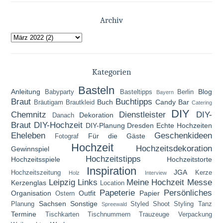
Archiv
Kategorien
Basteln
Anleitung
Blog
Babyparty
Basteltipps
Berlin
Bayern
Braut
Buchtipps
Buch
Candy Bar
Bräutigam
Brautkleid
Catering
DIY
Chemnitz
Dienstleister
DIY-
Dekoration
Danach
Braut
DIY-Hochzeit
DIY-Planung
Dresden
Echte Hochzeiten
Eheleben
Geschenkideen
Für die Gäste
Fotograf
Hochzeit
Hochzeitsdekoration
Gewinnspiel
Hochzeitstipps
Hochzeitsspiele
Hochzeitstorte
Inspiration
JGA
Hochzeitszeitung
Kerze
Holz
Interview
Leipzig
Links
Meine Hochzeit
Messe
Kerzenglas
Location
Papeterie
Persönliches
Organisation
Outfit
Papier
Ostern
Sachsen
Sonstige
Planung
Styled Shoot
Styling
Tanz
Spreewald
Termine
Tischkarten
Tischnummern
Trauzeuge
Verpackung