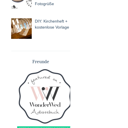
Fotogrüße
DIY: Kirchenheft +
kostenlose Vorlage
Freunde