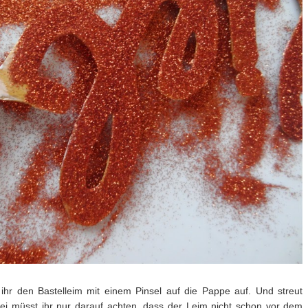
 ihr den Bastelleim mit einem Pinsel auf die Pappe auf. Und streut
bei müsst ihr nur darauf achten, dass der Leim nicht schon vor dem