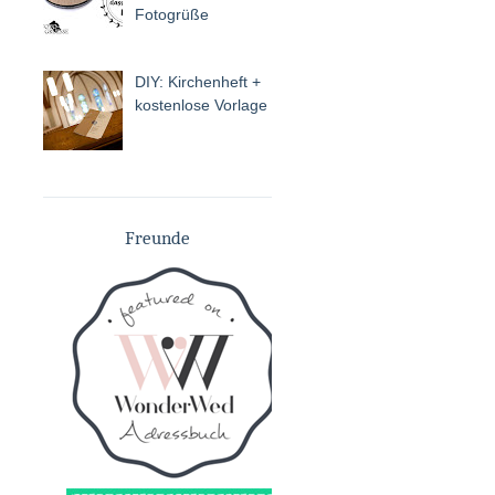
Fotogrüße
DIY: Kirchenheft +
kostenlose Vorlage
Freunde