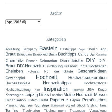
Archiv
Kategorien
Basteln
Anleitung
Blog
Babyparty
Basteltipps
Berlin
Bayern
Braut
Buchtipps
Buch
Candy Bar
Bräutigam
Brautkleid
Catering
DIY
Chemnitz
Dienstleister
DIY-
Dekoration
Danach
Braut
DIY-Hochzeit
DIY-Planung
Dresden
Echte Hochzeiten
Eheleben
Geschenkideen
Für die Gäste
Fotograf
Hochzeit
Hochzeitsdekoration
Gewinnspiel
Hochzeitstipps
Hochzeitsspiele
Hochzeitstorte
Inspiration
JGA
Hochzeitszeitung
Kerze
Holz
Interview
Leipzig
Links
Meine Hochzeit
Messe
Kerzenglas
Location
Papeterie
Persönliches
Organisation
Outfit
Papier
Ostern
Sachsen
Sonstige
Planung
Styled Shoot
Styling
Tanz
Spreewald
Termine
Tischkarten
Tischnummern
Trauzeuge
Verpackung