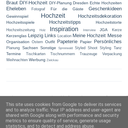
Braut
DIY-Hochzeit
DIY-Planung
Dresden
Echte Hochzeiten
Eheleben
Geschenkideen
Für die Gäste
Fotograf
Hochzeit
Hochzeitsdekoration
Gewinnspiel
Hochzeitstipps
Hochzeitsspiele
Hochzeitstorte
Inspiration
JGA
Hochzeitszeitung
Kerze
Holz
Interview
Leipzig
Links
Meine Hochzeit
Messe
Kerzenglas
Location
Papeterie
Persönliches
Organisation
Outfit
Papier
Ostern
Sachsen
Sonstige
Planung
Styled Shoot
Styling
Tanz
Spreewald
Termine
Tischkarten
Tischnummern
Trauzeuge
Verpackung
Werbung
Weihnachten
Zwickau
Copyright © 2014-2021 Steffis Hochzeitsblog | Design by MiraDesigns |
Impressum
|
Datenschutzerklärung
This site uses cookies from Google to deliver its services
and to analyze traffic. Your IP address and user-agent are
shared with Google along with performance and security
metrics to ensure quality of service, generate usage
statistics, and to detect and address abuse.