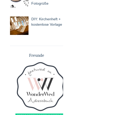
Fotogrüße
DIY: Kirchenheft +
kostenlose Vorlage
Freunde