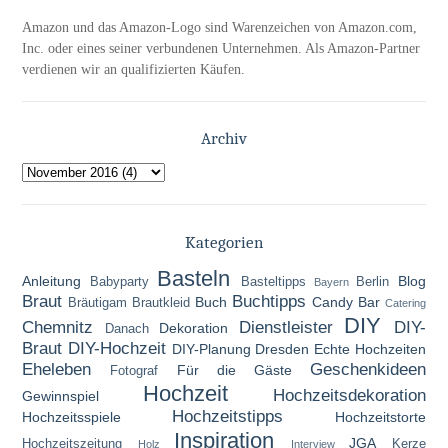
Amazon und das Amazon-Logo sind Warenzeichen von Amazon.com,
Inc. oder eines seiner verbundenen Unternehmen. Als Amazon-Partner
verdienen wir an qualifizierten Käufen.
Archiv
Kategorien
Basteln
Anleitung
Blog
Babyparty
Basteltipps
Berlin
Bayern
Braut
Buchtipps
Buch
Candy Bar
Bräutigam
Brautkleid
Catering
DIY
Chemnitz
Dienstleister
DIY-
Dekoration
Danach
Braut
DIY-Hochzeit
DIY-Planung
Dresden
Echte Hochzeiten
Eheleben
Geschenkideen
Für die Gäste
Fotograf
Hochzeit
Hochzeitsdekoration
Gewinnspiel
Hochzeitstipps
Hochzeitsspiele
Hochzeitstorte
Inspiration
JGA
Hochzeitszeitung
Kerze
Holz
Interview