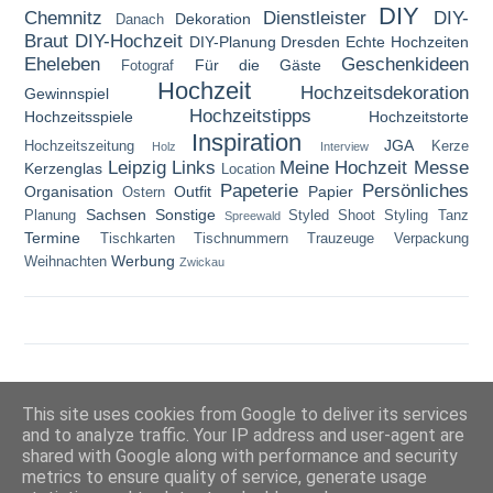
DIY
Chemnitz
Dienstleister
DIY-
Dekoration
Danach
Braut
DIY-Hochzeit
DIY-Planung
Dresden
Echte Hochzeiten
Eheleben
Geschenkideen
Für die Gäste
Fotograf
Hochzeit
Hochzeitsdekoration
Gewinnspiel
Hochzeitstipps
Hochzeitsspiele
Hochzeitstorte
Inspiration
JGA
Hochzeitszeitung
Kerze
Holz
Interview
Leipzig
Links
Meine Hochzeit
Messe
Kerzenglas
Location
Papeterie
Persönliches
Organisation
Outfit
Papier
Ostern
Sachsen
Sonstige
Planung
Styled Shoot
Styling
Tanz
Spreewald
Termine
Tischkarten
Tischnummern
Trauzeuge
Verpackung
Werbung
Weihnachten
Zwickau
Copyright © 2014-2021 Steffis Hochzeitsblog | Design by MiraDesigns |
Impressum
|
This site uses cookies from Google to deliver its services
Datenschutzerklärung
and to analyze traffic. Your IP address and user-agent are
shared with Google along with performance and security
metrics to ensure quality of service, generate usage