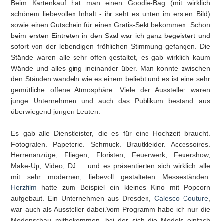
Beim Kartenkauf hat man einen Goodie-Bag (mit wirklich
schönem liebevollen Inhalt - ihr seht es unten im ersten Bild)
sowie einen Gutschein für einen Gratis-Sekt bekommen. Schon
beim ersten Eintreten in den Saal war ich ganz begeistert und
sofort von der lebendigen fröhlichen Stimmung gefangen. Die
Stände waren alle sehr offen gestaltet, es gab wirklich kaum
Wände und alles ging ineinander über. Man konnte zwischen
den Ständen wandeln wie es einem beliebt und es ist eine sehr
gemütliche offene Atmosphäre. Viele der Aussteller waren
junge Unternehmen und auch das Publikum bestand aus
überwiegend jungen Leuten.
Es gab alle Dienstleister, die es für eine Hochzeit braucht.
Fotografen, Papeterie, Schmuck, Brautkleider, Accessoires,
Herrenanzüge, Fliegen, Floristen, Feuerwerk, Feuershow,
Make-Up, Video, DJ ... und es präsentierten sich wirklich alle
mit sehr modernen, liebevoll gestalteten Messeständen.
Herzfilm
hatte zum Beispiel ein kleines Kino mit Popcorn
aufgebaut. Ein Unternehmen aus Dresden,
Calesco Couture
,
war auch als Aussteller dabei.Vom Programm habe ich nur die
Modenschau mitbekommen, bei der sich die Models einfach