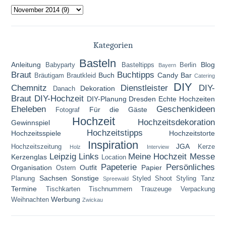
Kategorien
Basteln
Anleitung
Blog
Babyparty
Basteltipps
Berlin
Bayern
Braut
Buchtipps
Buch
Candy Bar
Bräutigam
Brautkleid
Catering
DIY
Chemnitz
Dienstleister
DIY-
Dekoration
Danach
Braut
DIY-Hochzeit
DIY-Planung
Dresden
Echte Hochzeiten
Eheleben
Geschenkideen
Für die Gäste
Fotograf
Hochzeit
Hochzeitsdekoration
Gewinnspiel
Hochzeitstipps
Hochzeitsspiele
Hochzeitstorte
Inspiration
JGA
Hochzeitszeitung
Kerze
Holz
Interview
Leipzig
Links
Meine Hochzeit
Messe
Kerzenglas
Location
Papeterie
Persönliches
Organisation
Outfit
Papier
Ostern
Sachsen
Sonstige
Planung
Styled Shoot
Styling
Tanz
Spreewald
Termine
Tischkarten
Tischnummern
Trauzeuge
Verpackung
Werbung
Weihnachten
Zwickau