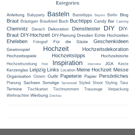
Kategorien
Basteln
Anleitung
Blog
Babyparty
Basteltipps
Berlin
Bayern
Braut
Buchtipps
Buch
Candy Bar
Bräutigam
Brautkleid
Catering
DIY
Chemnitz
Dienstleister
DIY-
Dekoration
Danach
Braut
DIY-Hochzeit
DIY-Planung
Dresden
Echte Hochzeiten
Eheleben
Geschenkideen
Für die Gäste
Fotograf
Hochzeit
Hochzeitsdekoration
Gewinnspiel
Hochzeitstipps
Hochzeitsspiele
Hochzeitstorte
Inspiration
JGA
Hochzeitszeitung
Kerze
Holz
Interview
Leipzig
Links
Meine Hochzeit
Messe
Kerzenglas
Location
Papeterie
Persönliches
Organisation
Outfit
Papier
Ostern
Sachsen
Sonstige
Planung
Styled Shoot
Styling
Tanz
Spreewald
Termine
Tischkarten
Tischnummern
Trauzeuge
Verpackung
Werbung
Weihnachten
Zwickau