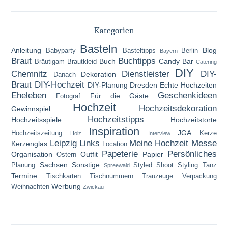
Kategorien
Basteln
Anleitung
Blog
Babyparty
Basteltipps
Berlin
Bayern
Braut
Buchtipps
Buch
Candy Bar
Bräutigam
Brautkleid
Catering
DIY
Chemnitz
Dienstleister
DIY-
Dekoration
Danach
Braut
DIY-Hochzeit
DIY-Planung
Dresden
Echte Hochzeiten
Eheleben
Geschenkideen
Für die Gäste
Fotograf
Hochzeit
Hochzeitsdekoration
Gewinnspiel
Hochzeitstipps
Hochzeitsspiele
Hochzeitstorte
Inspiration
JGA
Hochzeitszeitung
Kerze
Holz
Interview
Leipzig
Links
Meine Hochzeit
Messe
Kerzenglas
Location
Papeterie
Persönliches
Organisation
Outfit
Papier
Ostern
Sachsen
Sonstige
Planung
Styled Shoot
Styling
Tanz
Spreewald
Termine
Tischkarten
Tischnummern
Trauzeuge
Verpackung
Werbung
Weihnachten
Zwickau