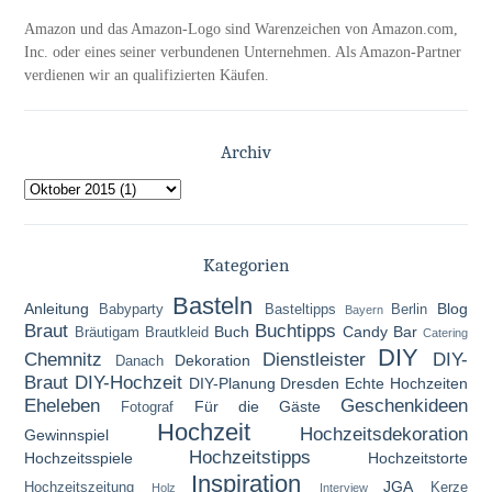
Amazon und das Amazon-Logo sind Warenzeichen von Amazon.com,
Inc. oder eines seiner verbundenen Unternehmen. Als Amazon-Partner
verdienen wir an qualifizierten Käufen.
Archiv
Kategorien
Basteln
Anleitung
Blog
Babyparty
Basteltipps
Berlin
Bayern
Braut
Buchtipps
Buch
Candy Bar
Bräutigam
Brautkleid
Catering
DIY
Chemnitz
Dienstleister
DIY-
Dekoration
Danach
Braut
DIY-Hochzeit
DIY-Planung
Dresden
Echte Hochzeiten
Eheleben
Geschenkideen
Für die Gäste
Fotograf
Hochzeit
Hochzeitsdekoration
Gewinnspiel
Hochzeitstipps
Hochzeitsspiele
Hochzeitstorte
Inspiration
JGA
Hochzeitszeitung
Kerze
Holz
Interview