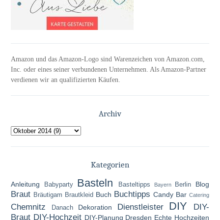
Amazon und das Amazon-Logo sind Warenzeichen von Amazon.com,
Inc. oder eines seiner verbundenen Unternehmen. Als Amazon-Partner
verdienen wir an qualifizierten Käufen.
Archiv
Kategorien
Basteln
Anleitung
Blog
Babyparty
Basteltipps
Berlin
Bayern
Braut
Buchtipps
Buch
Candy Bar
Bräutigam
Brautkleid
Catering
DIY
Chemnitz
Dienstleister
DIY-
Dekoration
Danach
Braut
DIY-Hochzeit
DIY-Planung
Dresden
Echte Hochzeiten