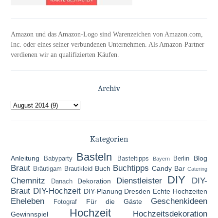
Amazon und das Amazon-Logo sind Warenzeichen von Amazon.com,
Inc. oder eines seiner verbundenen Unternehmen. Als Amazon-Partner
verdienen wir an qualifizierten Käufen.
Archiv
Kategorien
Basteln
Anleitung
Blog
Babyparty
Basteltipps
Berlin
Bayern
Braut
Buchtipps
Buch
Candy Bar
Bräutigam
Brautkleid
Catering
DIY
Chemnitz
Dienstleister
DIY-
Dekoration
Danach
Braut
DIY-Hochzeit
DIY-Planung
Dresden
Echte Hochzeiten
Eheleben
Geschenkideen
Für die Gäste
Fotograf
Hochzeit
Hochzeitsdekoration
Gewinnspiel