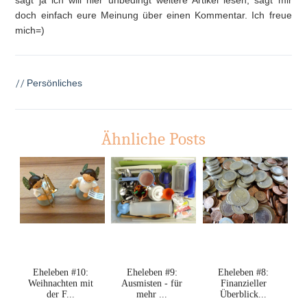
sagt ja ich will hier unbedingt weitere Artikel lesen, sagt mir
doch einfach eure Meinung über einen Kommentar. Ich freue
mich=)
//
Persönliches
Ähnliche Posts
Eheleben #10:
Eheleben #9:
Eheleben #8:
Weihnachten mit
Ausmisten - für
Finanzieller
der F...
mehr ...
Überblick...