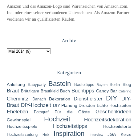
Amazon und das Amazon-Logo sind Warenzeichen von Amazon.com,
Inc. oder eines seiner verbundenen Unternehmen. Als Amazon-Partner
verdienen wir an qualifizierten Käufen.
Archiv
Kategorien
Basteln
Anleitung
Blog
Babyparty
Basteltipps
Berlin
Bayern
Braut
Buchtipps
Buch
Candy Bar
Bräutigam
Brautkleid
Catering
DIY
Chemnitz
Dienstleister
DIY-
Dekoration
Danach
Braut
DIY-Hochzeit
DIY-Planung
Dresden
Echte Hochzeiten
Eheleben
Geschenkideen
Für die Gäste
Fotograf
Hochzeit
Hochzeitsdekoration
Gewinnspiel
Hochzeitstipps
Hochzeitsspiele
Hochzeitstorte
Inspiration
JGA
Hochzeitszeitung
Kerze
Holz
Interview