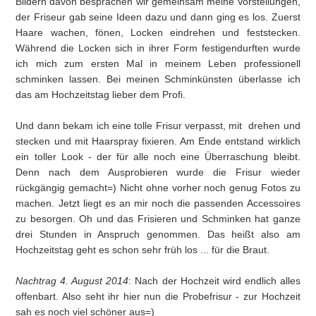
Bildern davon besprachen wir gemeinsam meine Vorstellungen,
der Friseur gab seine Ideen dazu und dann ging es los. Zuerst
Haare wachen, fönen, Locken eindrehen und feststecken.
Während die Locken sich in ihrer Form festigendurften wurde
ich mich zum ersten Mal in meinem Leben professionell
schminken lassen. Bei meinen Schminkünsten überlasse ich
das am Hochzeitstag lieber dem Profi.
Und dann bekam ich eine tolle Frisur verpasst, mit drehen und
stecken und mit Haarspray fixieren. Am Ende entstand wirklich
ein toller Look - der für alle noch eine Überraschung bleibt.
Denn nach dem Ausprobieren wurde die Frisur wieder
rückgängig gemacht=) Nicht ohne vorher noch genug Fotos zu
machen. Jetzt liegt es an mir noch die passenden Accessoires
zu besorgen. Oh und das Frisieren und Schminken hat ganze
drei Stunden in Anspruch genommen. Das heißt also am
Hochzeitstag geht es schon sehr früh los ... für die Braut.
Nachtrag 4. August 2014
: Nach der Hochzeit wird endlich alles
offenbart. Also seht ihr hier nun die Probefrisur - zur Hochzeit
sah es noch viel schöner aus=)