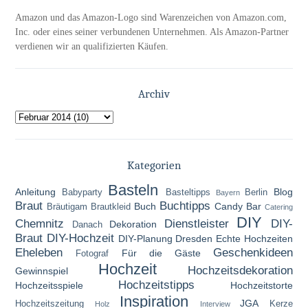
Amazon und das Amazon-Logo sind Warenzeichen von Amazon.com,
Inc. oder eines seiner verbundenen Unternehmen. Als Amazon-Partner
verdienen wir an qualifizierten Käufen.
Archiv
Kategorien
Basteln
Anleitung
Blog
Babyparty
Basteltipps
Berlin
Bayern
Braut
Buchtipps
Buch
Candy Bar
Bräutigam
Brautkleid
Catering
DIY
Chemnitz
Dienstleister
DIY-
Dekoration
Danach
Braut
DIY-Hochzeit
DIY-Planung
Dresden
Echte Hochzeiten
Eheleben
Geschenkideen
Für die Gäste
Fotograf
Hochzeit
Hochzeitsdekoration
Gewinnspiel
Hochzeitstipps
Hochzeitsspiele
Hochzeitstorte
Inspiration
JGA
Hochzeitszeitung
Kerze
Holz
Interview